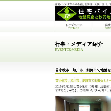
住宅パイル工業株式会社は北海道、札幌、旭川、
トップページ
会社
TOP PAGE
CONC
お問い合わせ
CONTACT US
行事・メディア紹介
EVENTC&MEDIA
苫小牧市、旭川市、釧路市で地盤セミ
苫小牧市、旭川市、釧路市で地盤セミナ
2016年2月25日に苫小牧市、3月3日に釧
了することができ、ご出席いただいた方々、